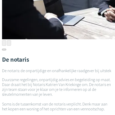
De notaris
De notaris: de onpartijdige en onafhankelijke raadgever bij uitstek
Duurzame regelingen, onpartijdig advies en begeleiding op maat.
Daar draait het bij Notaris Katrien Van Kriekinge om. De notaris en
zijn team staan voor je klaar om je te informeren op al de
sleutelmomenten van je leven.
Soms is de tussenkomst van de notaris verplicht. Denk maar aan
het kopen een woning of het oprichten van een vennootschap.